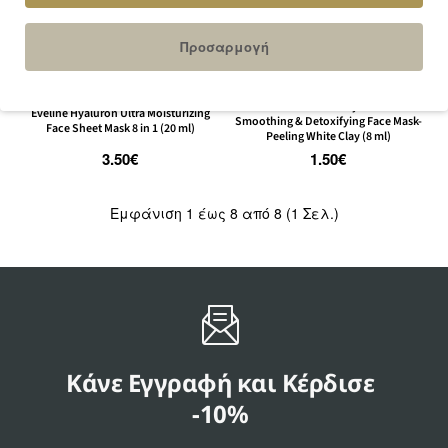
Προσαρμογή
Εξαντλήθηκε
Καλάθι
EVELINE
26242
EVELINE
68170
Eveline Natural Clay & Herbs
Eveline Hyaluron Ultra Moisturizing
Smoothing & Detoxifying Face Mask-
Face Sheet Mask 8 in 1 (20 ml)
Peeling White Clay (8 ml)
3.50€
1.50€
Εμφάνιση 1 έως 8 από 8 (1 Σελ.)
Κάνε Εγγραφή και Κέρδισε
-10%