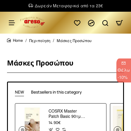
Δωρεάν Μεταφορικά από τα 23€
Περιποίηση
Μάσκες Προσώπου
home
Μάσκες Προσώπου
Θέλω
-10%
NEW
Bestsellers in this category
COSRX Master
Patch Basic 90τμχ –
Επιθέματα
14.90€
Σπυριών Προσώπου