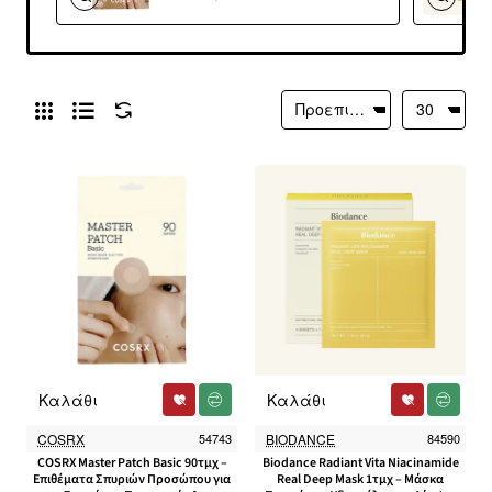
για Σπυράκια,
Προστασία &
Επανόρθωση
Καλάθι
Καλάθι
COSRX
54743
BIODANCE
84590
COSRX Master Patch Basic 90τμχ –
Biodance Radiant Vita Niacinamide
Επιθέματα Σπυριών Προσώπου για
Real Deep Mask 1τμχ – Μάσκα