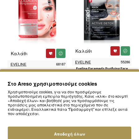
Καλάθι
Καλάθι
EVELINE
55286
EVELINE
68187
Eveline Facemed+ Purifying Face
Eveline Collagen Firming Mask (20 ml)
Mask With Activated Carbon 2x5ml
3.50€
1.90€
Στο Areso χρησιμοποιούμε cookies
Χρησιμοποιούμε cookies, για να σου προσφέρουμε
προσωποποιημένη εμπειρία περιήγησης. Κάνε «κλικ» στο κουμπί
«Αποδοχή όλων» και βοήθησέ μας να προσαρμόσουμε τις
προτάσεις μας αποκλειστικά στο περιεχόμενο που σε
ενδιαφέρει. Εναλλακτικά πάτα "Προσαρμογή" και επίλεξε αυτά
που αποδέχεσαι.
Αποδοχή όλων