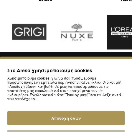
Στο Areso χρησιμοποιούμε cookies
Χρησιμοποιούμε cookies, για να σου προσφέρουμε
προσωποποιημένη εμπειρία περιήγησης. Κάνε «κλικ» στο κουμπί
«Αποδοχή όλων» και βοήθησέ μας να προσαρμόσουμε τις
προτάσεις μας αποκλειστικά στο περιεχόμενο που σε
ενδιαφέρει. Εναλλακτικά πάτα "Προσαρμογή" και επίλεξε αυτά
Πρώτιστα, η έκπληξη ήρθε από την
Έχω παραγ
που αποδέχεσαι.
άψογη συσκευασία. Είδα ένα
από την ε
προϊόν συσκευασμένο κατά τέτοιο
και πραγμ
Αποδοχή όλων
τρόπο ώστε να μπορεί να
ευχαριστημ
τοποθετηθεί σε ράφι προβολής. Η
γυναικεία C