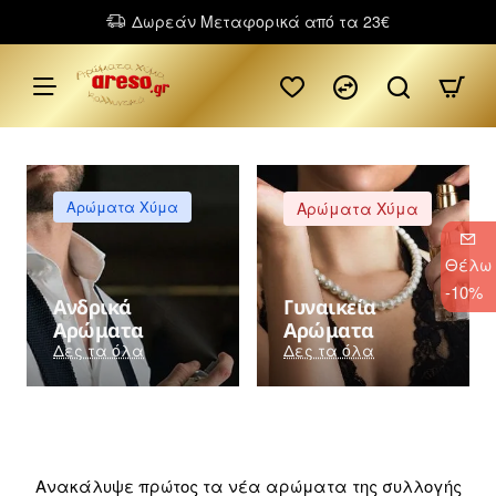
Χυμα
Δωρεάν Μεταφορικά από τα 23€
Αρωματα
|
areso.gr
Αρώματα Χύμα
Αρώματα Χύμα
Θέλω
-10%
Ανδρικά
Γυναικεία
Αρώματα
Αρώματα
Δες τα όλα
Δες τα όλα
ΝΕΑ ΑΡΩΜΑΤΑ
Ανακάλυψε πρώτος τα νέα αρώματα της συλλογής