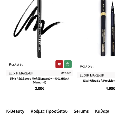
Καλάθι
Καλάθι
ELIXIR MAKE-UP
812-001
ELIXIR MAKE-UP
Elixir Αδιάβροχο Μολύβι ματιών – #001 (Black
Elixir Ultra Soft Precisi
Diamond)
3.00€
4.90€
K-Beauty
Κρέμες Προσώπου
Serums
Καθαρισμ