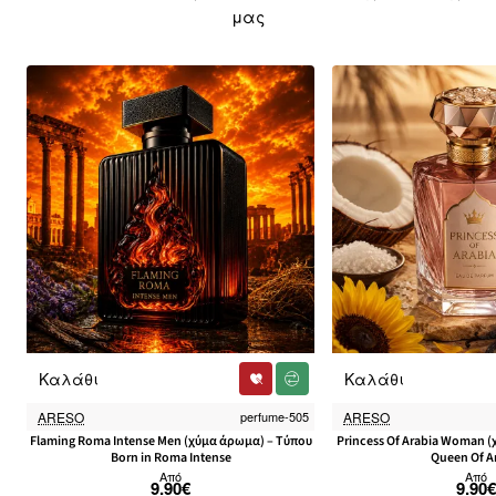
μας
Καλάθι
Καλάθι
New
ARESO
perfume-505
ARESO
Flaming Roma Intense Men (χύμα άρωμα) – Τύπου
Princess Of Arabia Woman 
Born in Roma Intense
Queen Of A
Από
Από
9.90€
9.90€