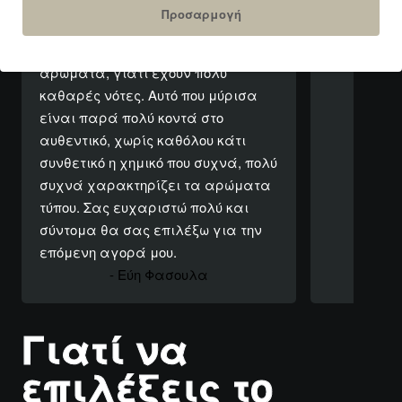
έκπληξη μεγάλωσε όταν μύρισα
merveilles 
Προσαρμογή
τις δύο επιλογές μου. Valentina by
ρωτούν τι
Valentino και Love Chloe. Δύσκολα
ευχαριστώ!
αρώματα, γιατί έχουν πολύ
καθαρές νότες. Αυτό που μύρισα
είναι παρά πολύ κοντά στο
αυθεντικό, χωρίς καθόλου κάτι
συνθετικό η χημικό που συχνά, πολύ
συχνά χαρακτηρίζει τα αρώματα
τύπου. Σας ευχαριστώ πολύ και
σύντομα θα σας επιλέξω για την
επόμενη αγορά μου.
- Εύη Φασουλα
Γιατί να
επιλέξεις το