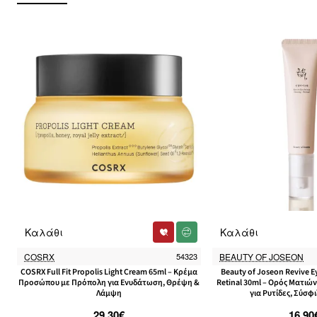
Καλάθι
Καλάθι
COSRX
54323
BEAUTY OF JOSEON
COSRX Full Fit Propolis Light Cream 65ml – Κρέμα
Beauty of Joseon Revive E
Προσώπου με Πρόπολη για Ενυδάτωση, Θρέψη &
Retinal 30ml – Ορός Ματιών
Λάμψη
για Ρυτίδες, Σύσφ
29.30€
16.90