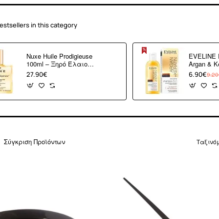
estsellers in this category
Nuxe Huile Prodigieuse
EVELINE E
100ml – Ξηρό Έλαιο
Argan & Ke
για Πρόσωπο, Σώμα
Shampoo 8
27.90€
6.90€
9.20
& Μαλλιά για
Θρέψη, Λάμψη &
Απαλή Υφή
Σύγκριση Προϊόντων
Ταξινό