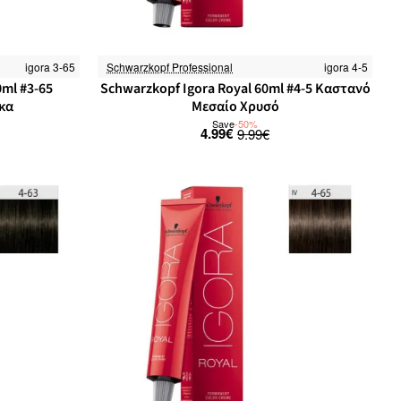
igora 3-65
Schwarzkopf Professional
igora 4-5
-25%
-50%
0ml #3-65
Schwarzkopf Igora Royal 60ml #4-5 Καστανό
κα
Μεσαίο Χρυσό
Save
-50%
4.99€
9.99€