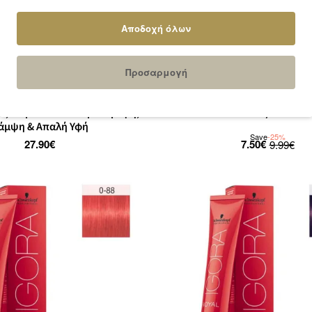
Αποδοχή όλων
Προσαρμογή
9754
Schwarzkopf Professional
rodigieuse 100ml – Ξηρό Έλαιο
Schwarzkopf Igora Royal 60ml
, Σώμα & Μαλλιά για Θρέψη,
Μίξτον
άμψη & Απαλή Υφή
Save
-25%
27.90€
7.50€
9.99€