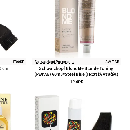
HT005B
Schwarzkopf Professional
SW-T-SB
5 cm
Schwarzkopf BlondMe Blonde Toning
(ΡΕΦΛΕ) 60ml #Steel Blue (Παστέλ Ατσάλι)
12.40€