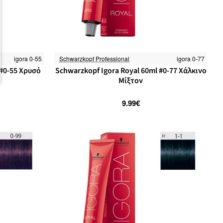
igora 0-55
Schwarzkopf Professional
igora 0-77
-25%
 #0-55 Χρυσό
Schwarzkopf Igora Royal 60ml #0-77 Χάλκινο
Μίξτον
9.99€