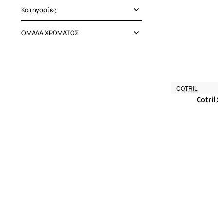
Κατηγορίες
Ro Accessories
2
Schwarzkopf
ΟΜΑΔΑ ΧΡΩΜΑΤΟΣ
80
Professional
SCREEN
4
COTRIL
Εξαντλήθηκε
Cotril