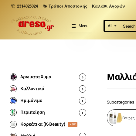
2314025024
Τρόποι Αποστολής
Καλάθι Αγορών
Menu
All
Search
here...
Μαλλι
Αρωματα Χυμα
Καλλυντικά
Ημιμόνιμο
Subcategories
Περιποίηση
Βαφές
Κορεάτικα (K-Beauty)
NEW