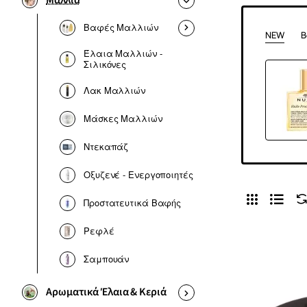
Μαλλιά
Βαφές Μαλλιών
NEW
B
Έλαια Μαλλιών -
Σιλικόνες
Λακ Μαλλιών
Μάσκες Μαλλιών
Ντεκαπάζ
Οξυζενέ - Ενεργοποιητές
Προστατευτικά Βαφής
Ρεφλέ
Σαμπουάν
Αρωματικά Έλαια & Κεριά