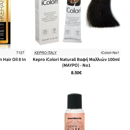
7127
KEPRO ITALY
iColori-No1
 Hair Oil 8 In
Kepro iColori Naturali Βαφή Μαλλιών 100ml
(ΜΑΥΡΟ) - No1
8.50€