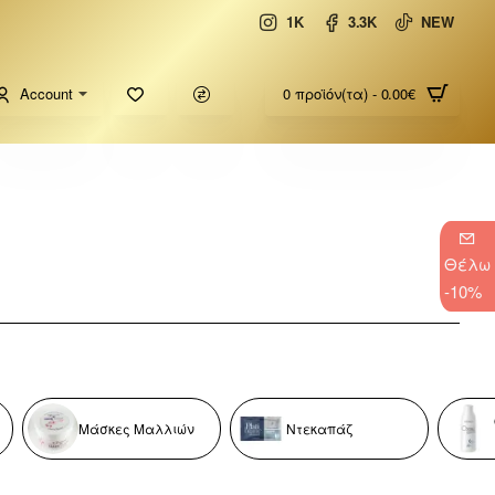
1K
3.3K
NEW
Account
0 προϊόν(τα) - 0.00€
Θέλω
-10%
Μάσκες Μαλλιών
Ντεκαπάζ