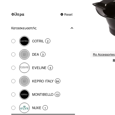
Φίλτρα
Reset
Κατασκευαστής
COTRIL
2
DEA
Ro Accessories
3
R
EVELINE
3
KEPRO ITALY
84
MONTIBELLO
10
NUXE
1