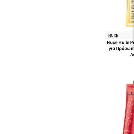
NUXE
Nuxe Huile P
για Πρόσωπο
Λ