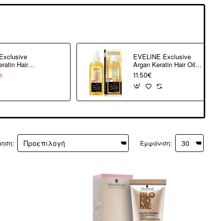
xclusive
EVELINE Exclusive
ratin Hair
Argan Keratin Hair Oil 8
in1 150ml
In 1 150ml
11.50€
€
μηση:
Εμφάνιση: