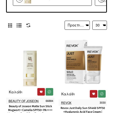
– Αντηλιακό Στικ
Προσώπου για
Ματ Τελείωμα,
Λιπαρότητα &
Προστασία UV
Καλάθι
Καλάθι
BEAUTY OF JOSEON
66884
REVOX
3030
Beauty of Joseon Matte Sun Stick
Revox Just Daily Sun Shield SPF50
Mugwort + Camelia SPF50+ PA++++
+Hyaluronic Acid Face Cream |