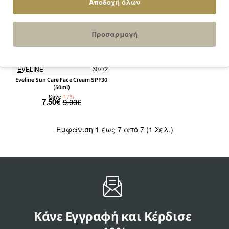
Αποδοχή όλων
Προσαρμογή
Εξαντλήθηκε
-17%
EVELINE
30772
Eveline Sun Care Face Cream SPF30
(50ml)
Save
-17%
7.50€
9.00€
Εμφάνιση 1 έως 7 από 7 (1 Σελ.)
Κάνε Εγγραφή και Κέρδισε