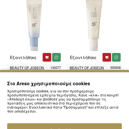
Εξαντλήθηκε
Εξαντλήθηκε
BEAUTY OF JOSEON
130277
BEAUTY OF JOSEON
555508
Beauty of Joseon Relief Sun: Aqua-
Beauty of Joseon Relief Sun: Rice +
fresh Rice + B5 SPF50+ 50ml - Ελαφρύ
Probiotics SPF50+ 50ml - Ενυδατικό
Στο Areso χρησιμοποιούμε cookies
Αντηλιακό για Λιπαρές Επιδερμίδες
Αντηλιακό Προσώπου
15.50€
14.90€
Χρησιμοποιούμε cookies, για να σου προσφέρουμε
προσωποποιημένη εμπειρία περιήγησης. Κάνε «κλικ» στο κουμπί
«Αποδοχή όλων» και βοήθησέ μας να προσαρμόσουμε τις
προτάσεις μας αποκλειστικά στο περιεχόμενο που σε
ενδιαφέρει. Εναλλακτικά πάτα "Προσαρμογή" και επίλεξε αυτά
που αποδέχεσαι.