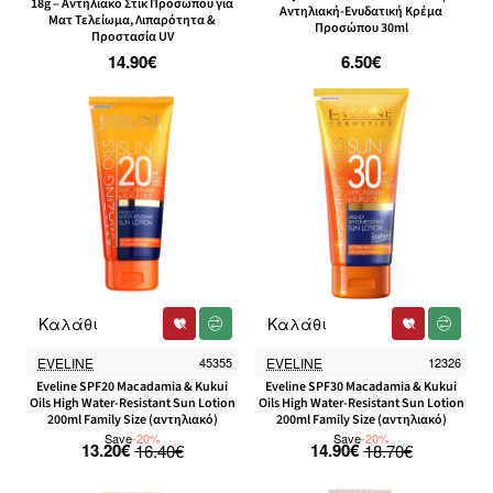
18g – Αντηλιακό Στικ Προσώπου για
Αντηλιακή-Ενυδατική Κρέμα
Ματ Τελείωμα, Λιπαρότητα &
Προσώπου 30ml
Προστασία UV
14.90€
6.50€
Καλάθι
Καλάθι
-20%
-20%
EVELINE
45355
EVELINE
12326
Eveline SPF20 Macadamia & Kukui
Eveline SPF30 Macadamia & Kukui
Oils High Water-Resistant Sun Lotion
Oils High Water-Resistant Sun Lotion
200ml Family Size (αντηλιακό)
200ml Family Size (αντηλιακό)
Save
-20%
Save
-20%
13.20€
14.90€
16.40€
18.70€