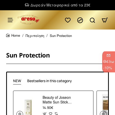
Δωρεάν Μεταφορικά από τα 23€
Περιποίηση
Sun Protection
home
Sun Protection
Θέλω
-10%
NEW
Bestsellers in this category
Beauty of Joseon
Matte Sun Stick
Mugwort + Camelia
14.90€
SPF50+ PA++++ 18g