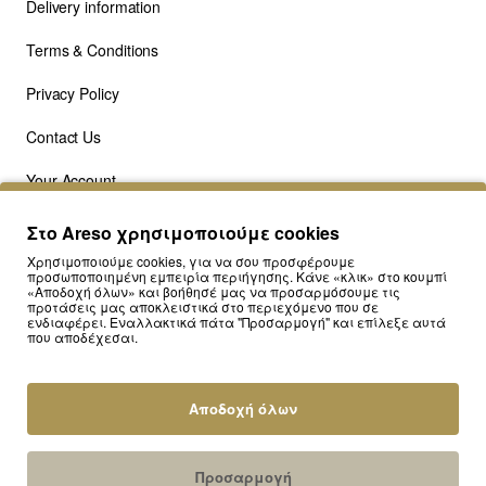
Delivery information
Terms & Conditions
Privacy Policy
Contact Us
Your Account
Your Wishlist
Στο Areso χρησιμοποιούμε cookies
Χρησιμοποιούμε cookies, για να σου προσφέρουμε
Our Blog
προσωποποιημένη εμπειρία περιήγησης. Κάνε «κλικ» στο κουμπί
«Αποδοχή όλων» και βοήθησέ μας να προσαρμόσουμε τις
προτάσεις μας αποκλειστικά στο περιεχόμενο που σε
ενδιαφέρει. Εναλλακτικά πάτα "Προσαρμογή" και επίλεξε αυτά
που αποδέχεσαι.
Αποδοχή όλων
Κάνε Εγγραφή και Κέρδισε
Προσαρμογή