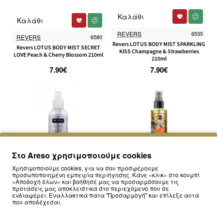
Καλάθι
Καλάθι
REVERS
6535
REVERS
6580
Revers LOTUS BODY MIST SPARKLING
Revers LOTUS BODY MIST SECRET
KISS Champagne & Strawberries
LOVE Peach & Cherry Blossom 210ml
210ml
7.90€
7.90€
Στο Areso χρησιμοποιούμε cookies
Χρησιμοποιούμε cookies, για να σου προσφέρουμε
προσωποποιημένη εμπειρία περιήγησης. Κάνε «κλικ» στο κουμπί
«Αποδοχή όλων» και βοήθησέ μας να προσαρμόσουμε τις
Εξαντλήθηκε
Εξαντλήθηκε
προτάσεις μας αποκλειστικά στο περιεχόμενο που σε
ενδιαφέρει. Εναλλακτικά πάτα "Προσαρμογή" και επίλεξε αυτά
που αποδέχεσαι.
REVERS
2509
REVERS
7315
Revers GALAXY SHINE fragrance mist
Revers GORDANO PARFUMS BODY