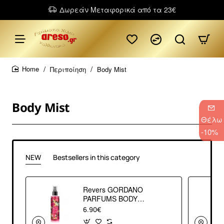
Δωρεάν Μεταφορικά από τα 23€
Περιποίηση
Body Mist
home
Body Mist
Θέλω
-10%
NEW
Bestsellers in this category
Revers GORDANO
PARFUMS BODY
MIST HOT PINK
6.90€
200ml