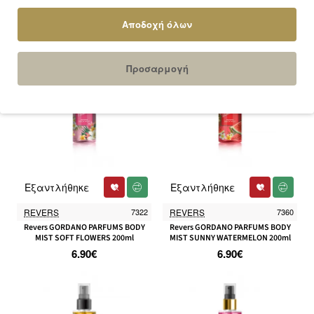
100ml
MIST COCONUT PARADISE 200ml
5.00€
6.90€
Αποδοχή όλων
Προσαρμογή
Εξαντλήθηκε
Εξαντλήθηκε
REVERS
7322
REVERS
7360
Revers GORDANO PARFUMS BODY
Revers GORDANO PARFUMS BODY
MIST SOFT FLOWERS 200ml
MIST SUNNY WATERMELON 200ml
6.90€
6.90€