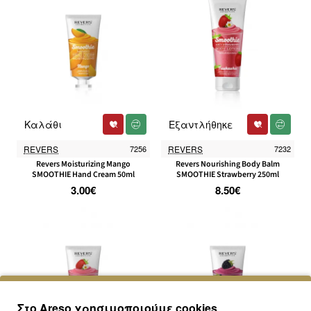
Καλάθι
Εξαντλήθηκε
REVERS
7256
REVERS
7232
Revers Moisturizing Mango
Revers Nourishing Body Balm
SMOOTHIE Hand Cream 50ml
SMOOTHIE Strawberry 250ml
3.00€
8.50€
Στο Areso χρησιμοποιούμε cookies