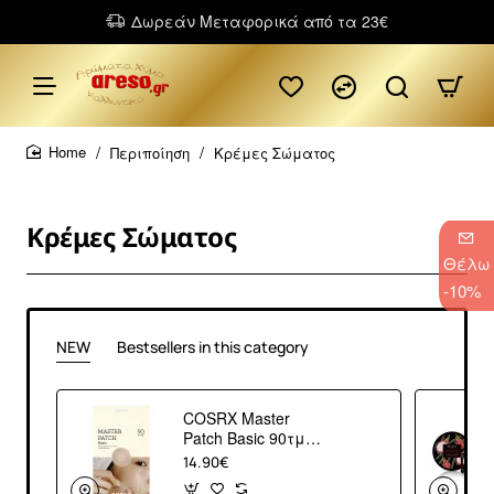
Δωρεάν Μεταφορικά από τα 23€
Περιποίηση
Κρέμες Σώματος
home
Κρέμες Σώματος
Θέλω
-10%
NEW
Bestsellers in this category
COSRX Master
Patch Basic 90τμχ –
Επιθέματα
14.90€
Σπυριών Προσώπου