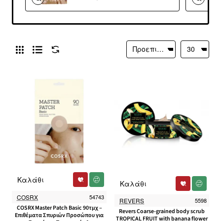
για Σπυράκια,
Προστασία &
Επανόρθωση
Καλάθι
Καλάθι
COSRX
54743
REVERS
5598
COSRX Master Patch Basic 90τμχ –
Revers Coarse-grained body scrub
Επιθέματα Σπυριών Προσώπου για
TROPICAL FRUIT with banana flower