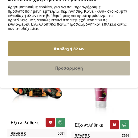
Χρησιμοποιούμε cookies, για να σου προσφέρουμε
προσωποποιημένη εμπειρία περιήγησης. Κάνε «κλικ» στο κουμπί
«Αποδοχή όλων» και βοήθησέ μας να προσαρμόσουμε τις
Καλάθι
Καλάθι
προτάσεις μας αποκλειστικά στο περιεχόμενο που σε
ενδιαφέρει. Εναλλακτικά πάτα "Προσαρμογή" και επίλεξε αυτά
που αποδέχεσαι.
REVERS
7263
REVERS
7270
Revers Nourishing Strawberry
Revers Regenerating Blackberry
SMOOTHIE Hand Cream 50ml
SMOOTHIE Hand Cream 50ml
3.00€
Αποδοχή όλων
3.00€
Προσαρμογή
Εξαντλήθηκε
Εξαντλήθηκε
REVERS
5581
REVERS
7294