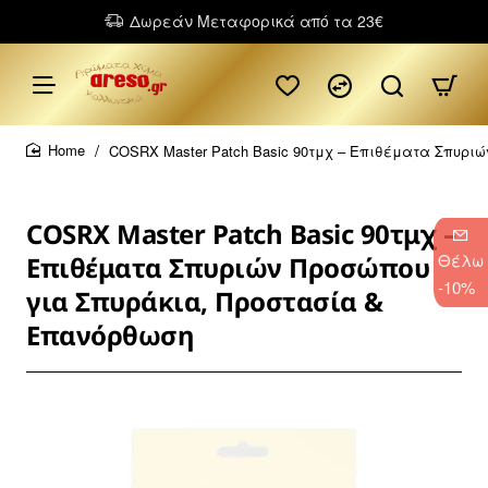
Δωρεάν Μεταφορικά από τα 23€
COSRX Master Patch Basic 90τμχ – Επιθέματα Σπυρι
home
COSRX Master Patch Basic 90τμχ –
Θέλω
Επιθέματα Σπυριών Προσώπου
-10%
για Σπυράκια, Προστασία &
Επανόρθωση