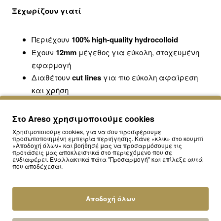
Ξεχωρίζουν γιατί
Περιέχουν
100% high-quality hydrocolloid
Έχουν
12mm
μέγεθος για εύκολη, στοχευμένη
εφαρμογή
Διαθέτουν
cut lines
για πιο εύκολη αφαίρεση
και χρήση
Είναι ιδανικά για καθημερινή χρήση σε
έκτακτα breakouts
Στο Areso χρησιμοποιούμε cookies
Η συσκευασία περιλαμβάνει
90 patches
Χρησιμοποιούμε cookies, για να σου προσφέρουμε
προσωποποιημένη εμπειρία περιήγησης. Κάνε «κλικ» στο κουμπί
Τρόπος χρήσης
«Αποδοχή όλων» και βοήθησέ μας να προσαρμόσουμε τις
προτάσεις μας αποκλειστικά στο περιεχόμενο που σε
ενδιαφέρει. Εναλλακτικά πάτα "Προσαρμογή" και επίλεξε αυτά
που αποδέχεσαι.
Μετά τον καθαρισμό, στέγνωσε καλά το σημείο που
σε απασχολεί. Εφάρμοσε απαλά το patch πάνω στο
σπυράκι και άφησέ το να δράσει.
Αποδοχή όλων