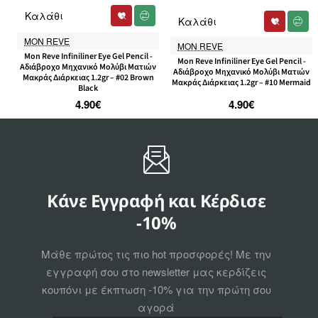
Καλάθι
Καλάθι
MON REVE
MON REVE
Mon Reve Infiniliner Eye Gel Pencil -
Mon Reve Infiniliner Eye Gel Pencil -
Αδιάβροχο Μηχανικό Μολύβι Ματιών
Αδιάβροχο Μηχανικό Μολύβι Ματιών
Μακράς Διάρκειας 1.2gr – #02 Brown
Μακράς Διάρκειας 1.2gr – #10 Mermaid
Black
4.90€
4.90€
Κάνε Εγγραφή και Κέρδισε
-10%
Μάθε πρώτος τις πιο hot προσφορές! Με την
εγγραφή σου στο newsletter μας κερδίζεις
κουπόνι με έκπτωση -10% για την πρώτη σου
αγορά