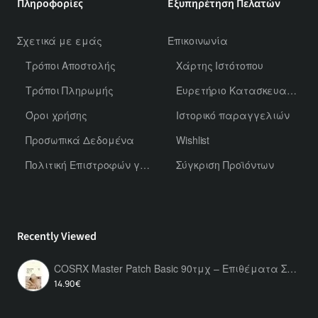
Πληροφορίες
Εξυπηρέτηση Πελατών
Σχετικά με εμάς
Επικοινωνία
Τρόποι Αποστολής
Χάρτης Ιστότοπου
Τρόποι Πληρωμής
Ευρετήριο Κατασκευαστών
Όροι χρήσης
Ιστορικό παραγγελιών
Προσωπικά Δεδομένα
Wishlist
Πολιτική Επιστροφών για Χύμα Αρώματα
Σύγκριση Προϊόντων
Recently Viewed
COSRX Master Patch Basic 90τμχ – Επιθέματα Σπυριών Προσώπου για Σπυράκια, Προστασία & Επανόρθωση
14.90€