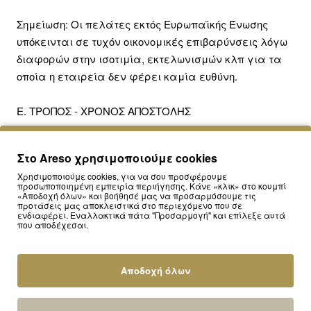
Σημείωση: Οι πελάτες εκτός Ευρωπαϊκής Ένωσης
υπόκεινται σε τυχόν οικονομικές επιβαρύνσεις λόγω
διαφορών στην ισοτιμία, εκτελωνισμών κλπ για τα
οποία η εταιρεία δεν φέρει καμία ευθύνη.
Ε. ΤΡΟΠΟΣ - ΧΡΟΝΟΣ ΑΠΟΣΤΟΛΗΣ
Μπορείτε να επιλέξετε έναν από τους παρακάτω
Στο Areso χρησιμοποιούμε cookies
τρόπους αποστολής
Χρησιμοποιούμε cookies, για να σου προσφέρουμε
προσωποποιημένη εμπειρία περιήγησης. Κάνε «κλικ» στο κουμπί
«Αποδοχή όλων» και βοήθησέ μας να προσαρμόσουμε τις
1. Με Courier σε όλη την Ελλάδα , παράδοση σε 1-3
προτάσεις μας αποκλειστικά στο περιεχόμενο που σε
εργάσιμες
ενδιαφέρει. Εναλλακτικά πάτα "Προσαρμογή" και επίλεξε αυτά
που αποδέχεσαι.
2. Με ACS Courier στην Κύπρο , παράδοση σε 5-10
εργάσιμες
Αποδοχή όλων