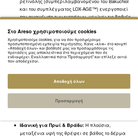
ρετινόλης (συμπεριλαμβανομένου του Bakuchiol
και του συμπλέγματος LOX-AGE™) ενεργοποιεί
την ανανέωση των κυττάρων, μειώνει τις βαθιές
ρυτίδες και βελτιώνει τον τόνο του δέρματος,
Στο Areso χρησιμοποιούμε cookies
όντας απόλυτα φιλικός προς την επιδερμίδα.
6 Μορφές Υαλουρονικού Οξέος:
Το σύμπλεγμα
Χρησιμοποιούμε cookies, για να σου προσφέρουμε
προσωποποιημένη εμπειρία περιήγησης. Κάνε «κλικ» στο κουμπί
BioHyaluron εξασφαλίζει πολυεπίπεδη και
«Αποδοχή όλων» και βοήθησέ μας να προσαρμόσουμε τις
προτάσεις μας αποκλειστικά στο περιεχόμενο που σε
εντατική ενυδάτωση. Διεισδύει βαθιά
ενδιαφέρει. Εναλλακτικά πάτα "Προσαρμογή" και επίλεξε αυτά
που αποδέχεσαι.
"κλειδώνοντας" την υγρασία, ενώ παράλληλα
"γεμίζει" τις ρυτίδες και τις γραμμές έκφρασης
(plumping effect).
Αποδοχή όλων
Lifting & Rejuvenating Effect:
Χάρη στα ισχυρά
αντιγηραντικά και συσφικτικά της συστατικά,
Προσαρμογή
επαναπροσδιορίζει το οβάλ του προσώπου,
αναζωογονεί ενεργά τα κουρασμένα κύτταρα
και χαρίζει αίσθηση άμεσου lifting.
Ιδανική για Πρωί & Βράδυ:
Η πλούσια,
μεταξένια υφή της θρέφει σε βάθος το δέρμα