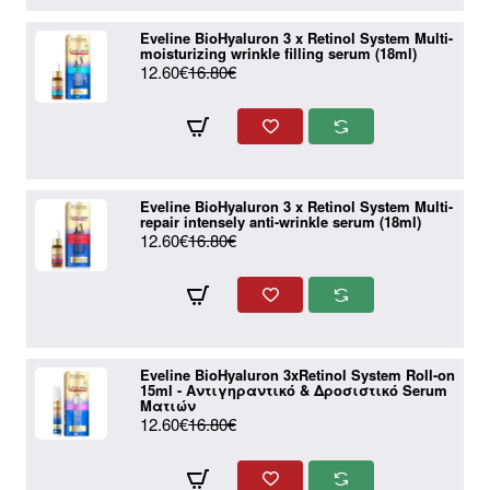
Eveline BioHyaluron 3 x Retinol System Multi-
moisturizing wrinkle filling serum (18ml)
12.60€
16.80€
Eveline BioHyaluron 3 x Retinol System Multi-
repair intensely anti-wrinkle serum (18ml)
12.60€
16.80€
Eveline BioHyaluron 3xRetinol System Roll-on
15ml - Αντιγηραντικό & Δροσιστικό Serum
Ματιών
12.60€
16.80€