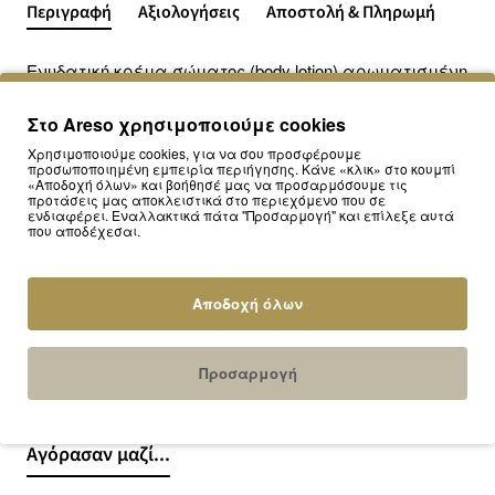
Περιγραφή
Αξιολογήσεις
Αποστολή & Πληρωμή
Ενυδατική κρέμα σώματος (body lotion) αρωματισμένη
με το αγαπημένο σας άρωμα.
Στο Areso χρησιμοποιούμε cookies
Χρησιμοποιούμε cookies, για να σου προσφέρουμε
Δίνει στην επιδερμίδα σας την απαλή μυρωδιά του
προσωποποιημένη εμπειρία περιήγησης. Κάνε «κλικ» στο κουμπί
«Αποδοχή όλων» και βοήθησέ μας να προσαρμόσουμε τις
αγαπημένου σας αρώματος, ενώ σας ενυδατώνει
προτάσεις μας αποκλειστικά στο περιεχόμενο που σε
και σας χαρίζει μια αίσθηση φρεσκάδας.
ενδιαφέρει. Εναλλακτικά πάτα "Προσαρμογή" και επίλεξε αυτά
που αποδέχεσαι.
Απορροφάται γρήγορα από το δέρμα χωρίς να
Αποδοχή όλων
αφήνει πάνω του την αίσθηση της λιπαρότητας.
Διατίθεται στις συσκευασίες των 100 και 250 ml
Προσαρμογή
Αγόρασαν μαζί...