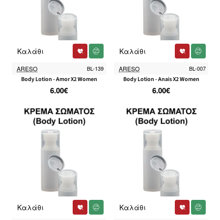
Καλάθι
Καλάθι
ARESO
BL-139
ARESO
BL-007
Body Lotion - Amor X2 Women
Body Lotion - Anais X2 Women
6.00€
6.00€
Καλάθι
Καλάθι