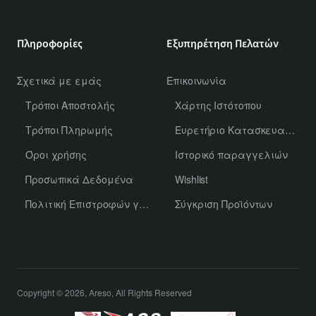
Πληροφορίες
Εξυπηρέτηση Πελατών
Σχετικά με εμάς
Επικοινωνία
Τρόποι Αποστολής
Χάρτης Ιστότοπου
Τρόποι Πληρωμής
Ευρετήριο Κατασκευαστών
Όροι χρήσης
Ιστορικό παραγγελιών
Προσωπικά Δεδομένα
Wishlist
Πολιτική Επιστροφών για Χύμα Αρώματα
Σύγκριση Προϊόντων
Copyright © 2026, Areso, All Rights Reserved