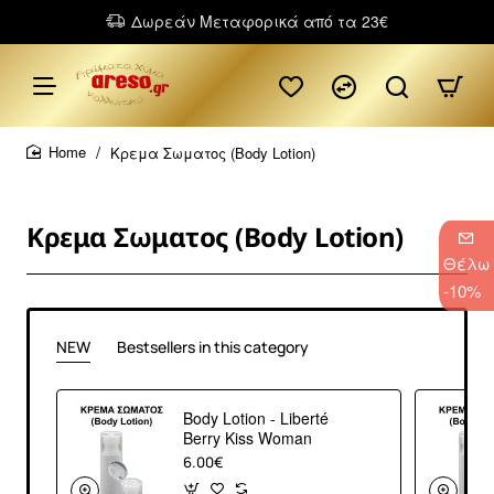
Δωρεάν Μεταφορικά από τα 23€
Κρεμα Σωματος (Body Lotion)
home
Κρεμα Σωματος (Body Lotion)
Θέλω
-10%
NEW
Bestsellers in this category
Body Lotion - Liberté
Berry Kiss Woman
6.00€