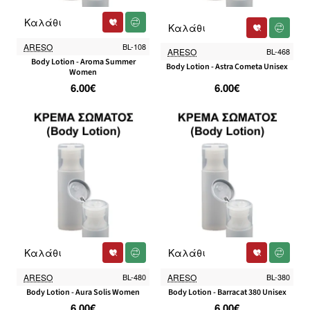
Καλάθι
Καλάθι
ARESO
BL-108
ARESO
BL-468
Body Lotion - Aroma Summer
Body Lotion - Astra Cometa Unisex
Women
6.00€
6.00€
Καλάθι
Καλάθι
ARESO
BL-480
ARESO
BL-380
Body Lotion - Aura Solis Women
Body Lotion - Barracat 380 Unisex
6.00€
6.00€