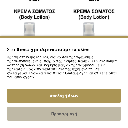
Στο Areso χρησιμοποιούμε cookies
Χρησιμοποιούμε cookies, για να σου προσφέρουμε
προσωποποιημένη εμπειρία περιήγησης. Κάνε «κλικ» στο κουμπί
«Αποδοχή όλων» και βοήθησέ μας να προσαρμόσουμε τις
Καλάθι
Καλάθι
προτάσεις μας αποκλειστικά στο περιεχόμενο που σε
ενδιαφέρει. Εναλλακτικά πάτα "Προσαρμογή" και επίλεξε αυτά
που αποδέχεσαι.
ARESO
BL-275
ARESO
BL-487
Body Lotion - Because Of You Women
Body Lotion - Bella Bomba Woman
6.00€
6.00€
Αποδοχή όλων
Προσαρμογή