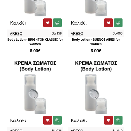
Καλάθι
Καλάθι
ARESO
BL-158
ARESO
BL-003
Body Lotion - BRIGHTON CLASSIC for
Body Lotion - BUENOS AIRES for
women
women
6.00€
6.00€
Καλάθι
Καλάθι
ARESO
BL-036
ARESO
BL-019