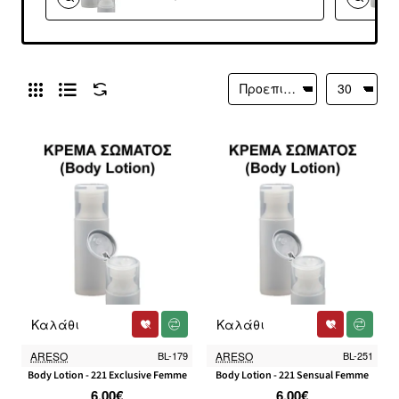
Καλάθι
Καλάθι
ARESO
BL-179
ARESO
BL-251
Body Lotion - 221 Exclusive Femme
Body Lotion - 221 Sensual Femme
6.00€
6.00€