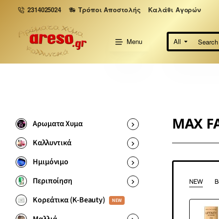
2314025024
Τρόποι Αποστολής
Καλάθι Αγορών
Menu
All
Search
here...
MAX F
Αρωματα Χυμα
Καλλυντικά
Ημιμόνιμο
Περιποίηση
NEW
B
Κορεάτικα (K-Beauty)
NEW