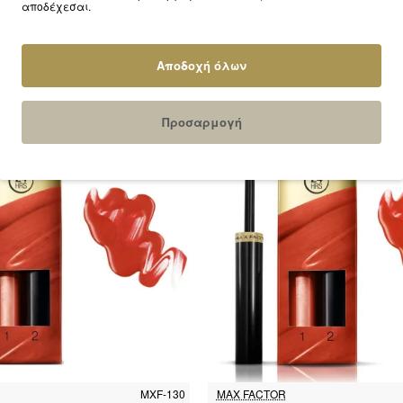
αποδέχεσαι.
MXF-055
MAX FACTOR
finity 24hrs Lipstick 4,2gr #055
Max Factor Lipfinity 24hrs Lipst
Sweet
Spicy
Αποδοχή όλων
10.50€
10.50€
Προσαρμογή
MXF-130
MAX FACTOR