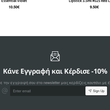
Essential Violet
Lipstick 3.5ml #025 Red 
10.50€
9.50€
Κάνε Εγγραφή και Κέρδισε -10%
ε την εγγραφή σου στο newsletter μας κερδίζεις κουπόνι με
Enter
Sign Up
email