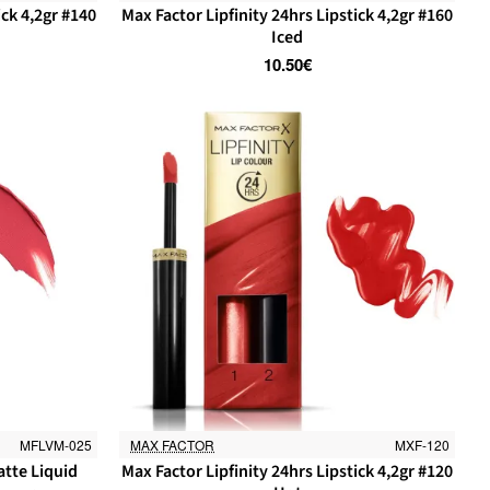
ick 4,2gr #140
Max Factor Lipfinity 24hrs Lipstick 4,2gr #160
Iced
10.50€
MFLVM-025
MAX FACTOR
MXF-120
Εξαντλήθηκε
atte Liquid
Max Factor Lipfinity 24hrs Lipstick 4,2gr #120