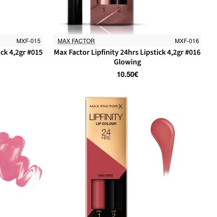
MXF-015
MAX FACTOR
MXF-016
ick 4,2gr #015
Max Factor Lipfinity 24hrs Lipstick 4,2gr #016
Glowing
10.50€