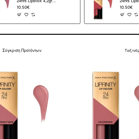
24hrs Lipstick 4,2gr
24hrs Lips
#310 Essential Violet
#030 Cool
10.50€
10.50€
Σύγκριση Προϊόντων
Ταξινό