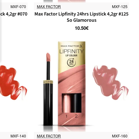
MXF-070
MAX FACTOR
MXF-125
ick 4,2gr #070
Max Factor Lipfinity 24hrs Lipstick 4,2gr #125
So Glamorous
10.50€
MXF-140
MAX FACTOR
MXF-160