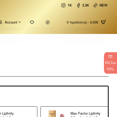
1K
3.3K
NEW
Account
0 προϊόν(τα) - 0.00€
Θέλω
-10%
 Lipfinity
Max Factor Lipfinity