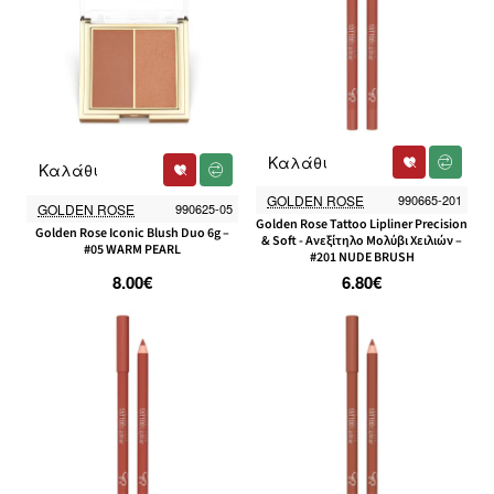
Καλάθι
Καλάθι
GOLDEN ROSE
990665-201
GOLDEN ROSE
990625-05
Golden Rose Tattoo Lipliner Precision
Golden Rose Iconic Blush Duo 6g –
& Soft - Ανεξίτηλο Μολύβι Χειλιών –
#05 WARM PEARL
#201 NUDE BRUSH
8.00€
6.80€