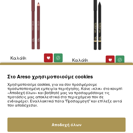
Καλάθι
Καλάθι
GOLDEN ROSE
990665-215
GOLDEN ROSE
990740-101
Golden Rose Tattoo Lipliner Precision
Στο Areso χρησιμοποιούμε cookies
Golder Rose Tattoo Gel Eye Liner
& Soft - Ανεξίτηλο Μολύβι Χειλιών –
Pencil Waterproof 1,2gr - #101
#215 BURGUNDY
Χρησιμοποιούμε cookies, για να σου προσφέρουμε
προσωποποιημένη εμπειρία περιήγησης. Κάνε «κλικ» στο κουμπί
6.80€
6.80€
«Αποδοχή όλων» και βοήθησέ μας να προσαρμόσουμε τις
προτάσεις μας αποκλειστικά στο περιεχόμενο που σε
ενδιαφέρει. Εναλλακτικά πάτα "Προσαρμογή" και επίλεξε αυτά
που αποδέχεσαι.
Αποδοχή όλων