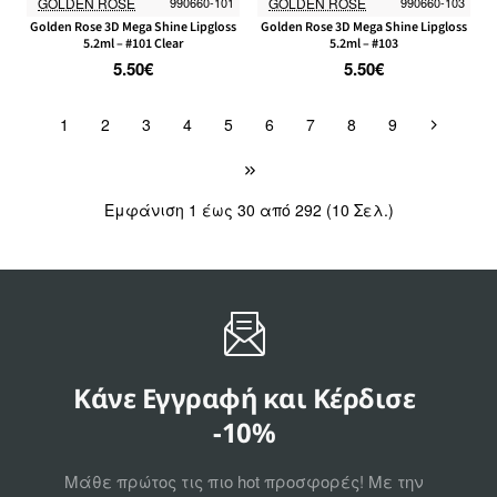
GOLDEN ROSE
990660-101
GOLDEN ROSE
990660-103
Golden Rose 3D Mega Shine Lipgloss
Golden Rose 3D Mega Shine Lipgloss
5.2ml – #101 Clear
5.2ml – #103
5.50€
5.50€
1
2
3
4
5
6
7
8
9
Εμφάνιση 1 έως 30 από 292 (10 Σελ.)
Κάνε Εγγραφή και Κέρδισε
-10%
Μάθε πρώτος τις πιο hot προσφορές! Με την