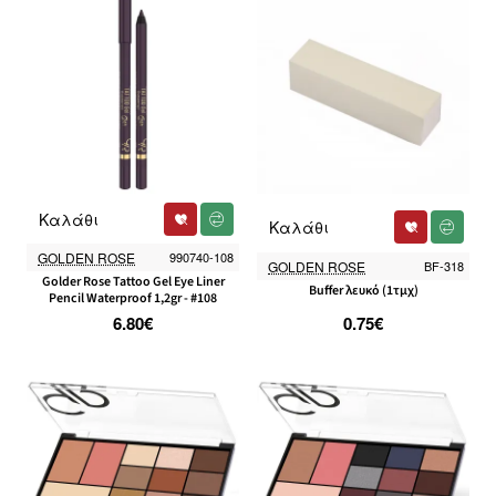
Καλάθι
Καλάθι
GOLDEN ROSE
990740-108
GOLDEN ROSE
BF-318
Golder Rose Tattoo Gel Eye Liner
Buffer λευκό (1τμχ)
Pencil Waterproof 1,2gr - #108
6.80€
0.75€