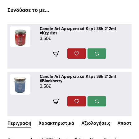
Συνδύασε το με...
Candle Art Άρωματικό Κερί 38h 212ml
#Κεράσι
3.50€
Candle Art Άρωματικό Κερί 38h 212ml
#Blackberry
3.50€
Περιγραφή
Χαρακτηριστικά
Αξιολογήσεις
Αποστολή