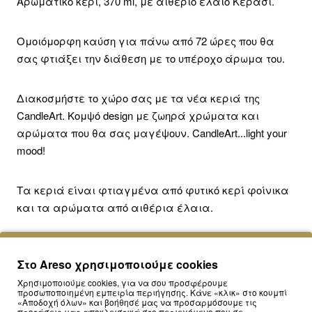
Αρωματικό κερί, 370 ml, με αιθέριο έλαιο Κεράσι.
Ομοιόμορφη καύση για πάνω από 72 ώρες που θα
σας φτιάξει την διάθεση με το υπέροχο άρωμα του.
Διακοσμήστε το χώρο σας με τα νέα κεριά της
CandleArt. Κομψό design με ζωηρά χρώματα και
αρώματα που θα σας μαγέψουν. CandleArt...light your
mood!
Τα κεριά είναι φτιαγμένα από φυτικό κερί φοίνικα
και τα αρώματα από αιθέρια έλαια.
Ελληνικό, χειροποίητο προϊόν.
Στο Areso χρησιμοποιούμε cookies
Χρησιμοποιούμε cookies, για να σου προσφέρουμε
προσωποποιημένη εμπειρία περιήγησης. Κάνε «κλικ» στο κουμπί
«Αποδοχή όλων» και βοήθησέ μας να προσαρμόσουμε τις
προτάσεις μας αποκλειστικά στο περιεχόμενο που σε