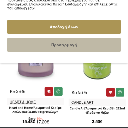
ενδιαφέρει. Εναλλακτικά πάτα "Προσαρμογή" και επίλεξε αυτά
που αποδέχεσαι.
Αγόρασαν μαζί...
Αποδοχή όλων
Προσαρμογή
-10%
Καλάθι
Καλάθι
HEART & HOME
CANDLE ART
Heart and Home Άρωματικό Κερί με
Candle Art Άρωματικό Κερί 38h 212ml
Διπλό Φυτίλι 40h 230gr #Γαλήνη
#Πράσινο Μήλο
Save
-10%
15.48€
3.50€
17.20€