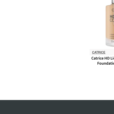
CATRICE
Catrice HD L
Foundatio