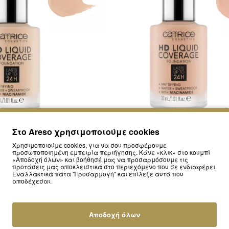
8283
CATRICE
Στο Areso χρησιμοποιούμε cookies
iquid Coverage Liquid Make Up
Catrice HD Liquid Coverage Li
on 30ml #010 Light Beige
Foundation 30ml #020 Ros
Χρησιμοποιούμε cookies, για να σου προσφέρουμε
προσωποποιημένη εμπειρία περιήγησης. Κάνε «κλικ» στο κουμπί
10.50€
10.50€
«Αποδοχή όλων» και βοήθησέ μας να προσαρμόσουμε τις
προτάσεις μας αποκλειστικά στο περιεχόμενο που σε ενδιαφέρει.
Εναλλακτικά πάτα "Προσαρμογή" και επίλεξε αυτά που
αποδέχεσαι.
Αποδοχή όλων