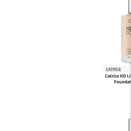
CATRICE
Catrice HD L
Foundati