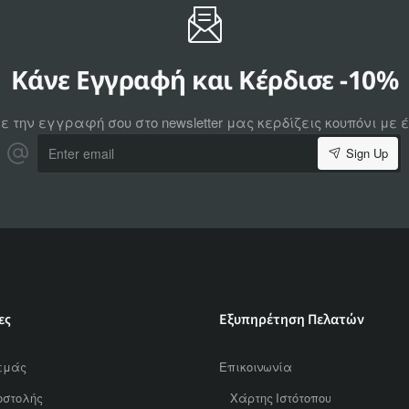
Κάνε Εγγραφή και Κέρδισε -10%
ε την εγγραφή σου στο newsletter μας κερδίζεις κουπόνι με
Enter
Sign Up
email
ες
Εξυπηρέτηση Πελατών
εμάς
Επικοινωνία
οστολής
Χάρτης Ιστότοπου