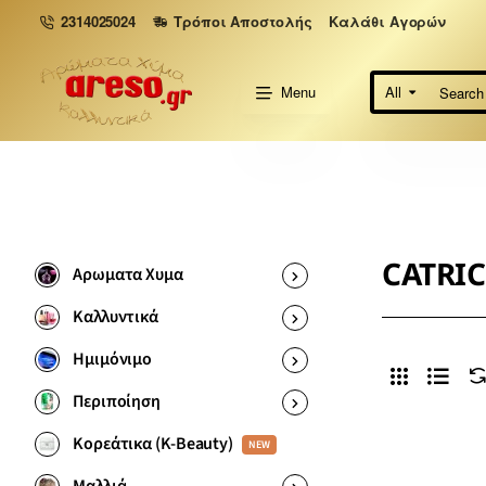
2314025024
Τρόποι Αποστολής
Καλάθι Αγορών
Menu
All
Search
here...
CATRIC
Αρωματα Χυμα
Καλλυντικά
Ημιμόνιμο
Περιποίηση
Κορεάτικα (K-Beauty)
NEW