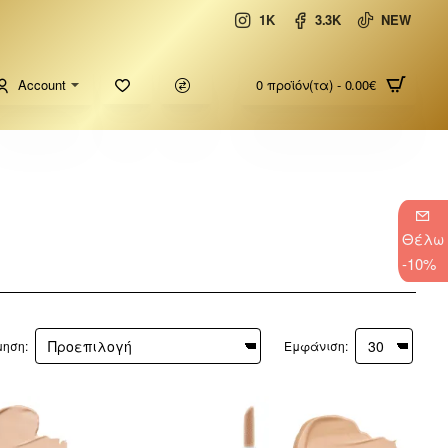
1K
3.3K
NEW
Account
0 προϊόν(τα) - 0.00€
Θέλω
-10%
μηση:
Εμφάνιση: