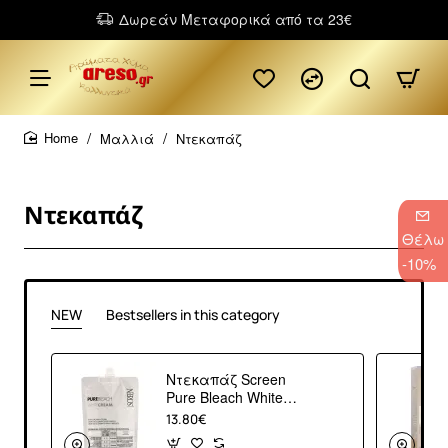
Δωρεάν Μεταφορικά από τα 23€
Μαλλιά
Ντεκαπάζ
home
Ντεκαπάζ
Θέλω
-10%
NEW
Bestsellers in this category
Ντεκαπάζ Screen
Pure Bleach White
Cream 250gr
13.80€