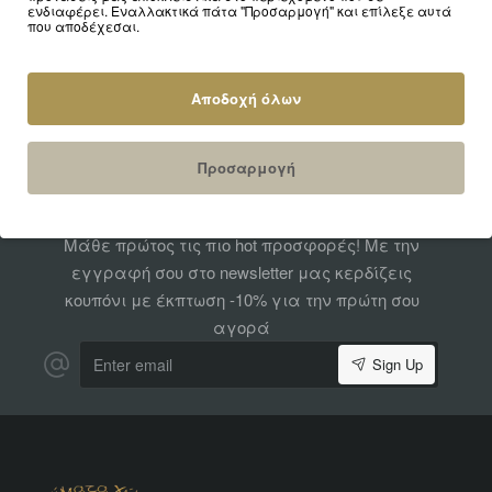
ενδιαφέρει. Εναλλακτικά πάτα "Προσαρμογή" και επίλεξε αυτά
που αποδέχεσαι.
Αποδοχή όλων
Κάνε Εγγραφή και Κέρδισε
Προσαρμογή
-10%
Μάθε πρώτος τις πιο hot προσφορές! Με την
εγγραφή σου στο newsletter μας κερδίζεις
κουπόνι με έκπτωση -10% για την πρώτη σου
αγορά
Enter
Sign Up
email