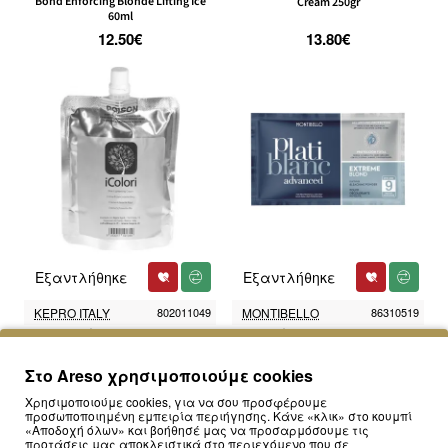
Bond Enforcing Blonde Lifting Ice
Cream 250gr
60ml
12.50€
13.80€
Εξαντλήθηκε
Εξαντλήθηκε
KEPRO ITALY
802011049
MONTIBELLO
86310519
Ντεκαπάζ Kepro iColori Blue
Ντεκαπάζ PLATIBLANC ADVANCED
Lightening Cream 250ml
EXTREME BLOND SACHET 30g
9.70€
2.90€
Στο Areso χρησιμοποιούμε cookies
Χρησιμοποιούμε cookies, για να σου προσφέρουμε
προσωποποιημένη εμπειρία περιήγησης. Κάνε «κλικ» στο κουμπί
Εμφάνιση 1 έως 4 από 4 (1 Σελ.)
«Αποδοχή όλων» και βοήθησέ μας να προσαρμόσουμε τις
προτάσεις μας αποκλειστικά στο περιεχόμενο που σε