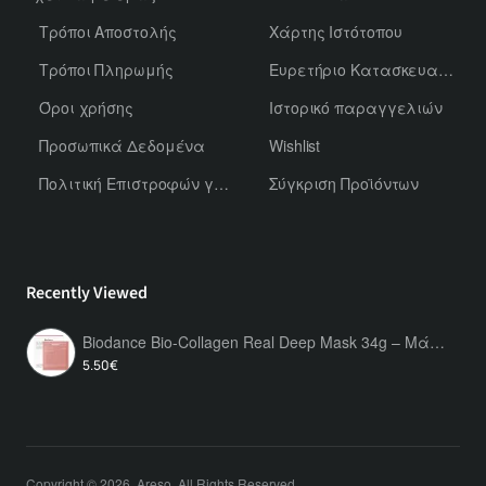
Τρόποι Αποστολής
Χάρτης Ιστότοπου
Τρόποι Πληρωμής
Ευρετήριο Κατασκευαστών
Όροι χρήσης
Ιστορικό παραγγελιών
Προσωπικά Δεδομένα
Wishlist
Πολιτική Επιστροφών για Χύμα Αρώματα
Σύγκριση Προϊόντων
Recently Viewed
Biodance Bio-Collagen Real Deep Mask 34g – Μάσκα Υδρογέλης Προσώπου 1τμχ με Κολλαγόνο για Ενυδάτωση, Σύσφιξη & Λάμψη
5.50€
Copyright © 2026, Areso, All Rights Reserved