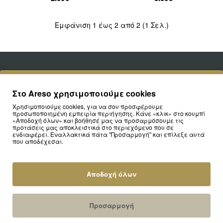
Εμφάνιση 1 έως 2 από 2 (1 Σελ.)
Στο Areso χρησιμοποιούμε cookies
Κάνε Εγγραφή και Κέρδισε
Χρησιμοποιούμε cookies, για να σου προσφέρουμε
προσωποποιημένη εμπειρία περιήγησης. Κάνε «κλικ» στο κουμπί
«Αποδοχή όλων» και βοήθησέ μας να προσαρμόσουμε τις
-10%
προτάσεις μας αποκλειστικά στο περιεχόμενο που σε
ενδιαφέρει. Εναλλακτικά πάτα "Προσαρμογή" και επίλεξε αυτά
που αποδέχεσαι.
Μάθε πρώτος τις πιο hot προσφορές! Με την
εγγραφή σου στο newsletter μας κερδίζεις
κουπόνι με έκπτωση -10% για την πρώτη σου
Αποδοχή όλων
αγορά
Enter
Sign Up
email
Προσαρμογή