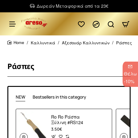
Δωρεάν Μεταφορικά από τα 23€
Καλλυντικά
Αξεσουάρ Καλλυντικών
Ράσπες
home
Ράσπες
Θέλω
-10%
NEW
Bestsellers in this category
Ro Ro Ράσπα
Ξύλινη #RS124
3.50€