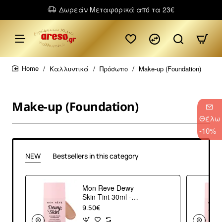
Δωρεάν Μεταφορικά από τα 23€
Καλλυντικά
Πρόσωπο
Make-up (Foundation)
home
Make-up (Foundation)
Θέλω
-10%
NEW
Bestsellers in this category
Mon Reve Dewy
Skin Tint 30ml -
Ενυδατικό &
9.50€
Λαμπερό