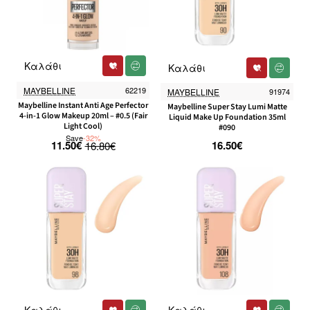
Καλάθι
-32%
Καλάθι
MAYBELLINE
62219
MAYBELLINE
91974
Maybelline Instant Anti Age Perfector
Maybelline Super Stay Lumi Matte
4-in-1 Glow Makeup 20ml – #0.5 (Fair
Liquid Make Up Foundation 35ml
Light Cool)
#090
Save
-32%
11.50€
16.50€
16.80€