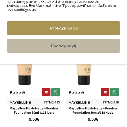
προτάσεις μας αποκλειστικά στο περιεχόμενο που σε
ενδιαφέρει. Εναλλακτικά πάτα "Προσαρμογή" και επίλεξε αυτά
MAYBELLINE
FITME-105
MAYBELLINE
FITME-110
που αποδέχεσαι.
Maybelline Fit Me Matte + Poreless
Maybelline Fit Me Matte + Poreless
Foundation 30ml #105 Natural Ivory
Foundation 30ml #110 Porcelain
9.50€
9.50€
Αποδοχή όλων
Προσαρμογή
Καλάθι
Καλάθι
MAYBELLINE
FITME-115
MAYBELLINE
FITME-118
Maybelline Fit Me Matte + Poreless
Maybelline Fit Me Matte + Poreless
Foundation 30ml #115 Ivory
Foundation 30ml #118 Nude
9.50€
9.50€