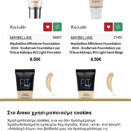
Καλάθι
Καλάθι
MAYBELLINE
66807
MAYBELLINE
27451
Maybelline Affinitone Foundation
Maybelline Affinitone Foundation
30ml - Ενυδατικό Foundation για
30ml - Ενυδατικό Foundation για
Τέλεια Κάλυψη #02 Light Porcelain
Τέλεια Κάλυψη #03 Light Sand Beige
8.50€
8.50€
Στο Areso χρησιμοποιούμε cookies
Χρησιμοποιούμε cookies, για να σου προσφέρουμε
προσωποποιημένη εμπειρία περιήγησης. Κάνε «κλικ» στο κουμπί
«Αποδοχή όλων» και βοήθησέ μας να προσαρμόσουμε τις
Καλάθι
Καλάθι