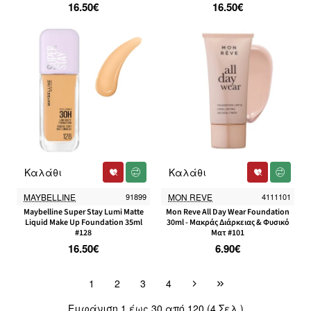
16.50€
16.50€
Καλάθι
Καλάθι
MAYBELLINE
91899
MON REVE
4111101
Maybelline Super Stay Lumi Matte
Mon Reve All Day Wear Foundation
Liquid Make Up Foundation 35ml
30ml - Μακράς Διάρκειας & Φυσικό
#128
Ματ #101
16.50€
6.90€
1
2
3
4
Εμφάνιση 1 έως 30 από 120 (4 Σελ.)