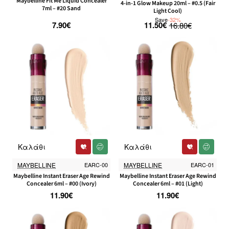
Maybelline Fit Me Liquid Concealer
4-in-1 Glow Makeup 20ml – #0.5 (Fair
7ml – #20 Sand
Light Cool)
Save
-32%
7.90€
11.50€
16.80€
Καλάθι
Καλάθι
MAYBELLINE
EARC-00
MAYBELLINE
EARC-01
Maybelline Instant Eraser Age Rewind
Maybelline Instant Eraser Age Rewind
Concealer 6ml – #00 (Ivory)
Concealer 6ml – #01 (Light)
11.90€
11.90€