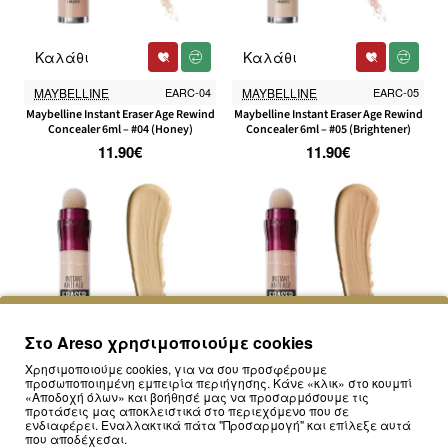
Καλάθι
Καλάθι
MAYBELLINE
EARC-04
MAYBELLINE
EARC-05
Maybelline Instant Eraser Age Rewind
Maybelline Instant Eraser Age Rewind
Concealer 6ml – #04 (Honey)
Concealer 6ml – #05 (Brightener)
11.90€
11.90€
Στο Areso χρησιμοποιούμε cookies
Χρησιμοποιούμε cookies, για να σου προσφέρουμε
προσωποποιημένη εμπειρία περιήγησης. Κάνε «κλικ» στο κουμπί
Καλάθι
Καλάθι
«Αποδοχή όλων» και βοήθησέ μας να προσαρμόσουμε τις
προτάσεις μας αποκλειστικά στο περιεχόμενο που σε
ενδιαφέρει. Εναλλακτικά πάτα "Προσαρμογή" και επίλεξε αυτά
MAYBELLINE
EARC-06
MAYBELLINE
EARC-07
που αποδέχεσαι.
Maybelline Instant Eraser Age Rewind
Maybelline Instant Eraser Age Rewind