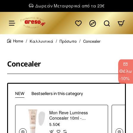
Δωρεάν Μεταφορικά από τα 23€
Καλλυντικά
Πρόσωπο
Concealer
home
Concealer
Θέλω
-10%
NEW
Bestsellers in this category
Mon Reve Luminess
Concealer 10ml -
Τέλεια Κάλυψη &
5.50€
Φωτεινό Βλέμμα