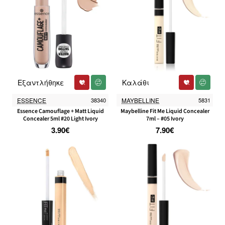
Εξαντλήθηκε
Καλάθι
ESSENCE
38340
MAYBELLINE
5831
Essence Camouflage + Matt Liquid
Maybelline Fit Me Liquid Concealer
Concealer 5ml #20 Light Ivory
7ml – #05 Ivory
3.90€
7.90€