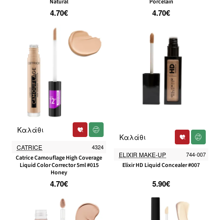
Natural
Porcelain
4.70€
4.70€
Καλάθι
Καλάθι
CATRICE
4324
ELIXIR MAKE-UP
744-007
Catrice Camouflage High Coverage
Liquid Color Corrector 5ml #015
Elixir HD Liquid Concealer #007
Honey
4.70€
5.90€