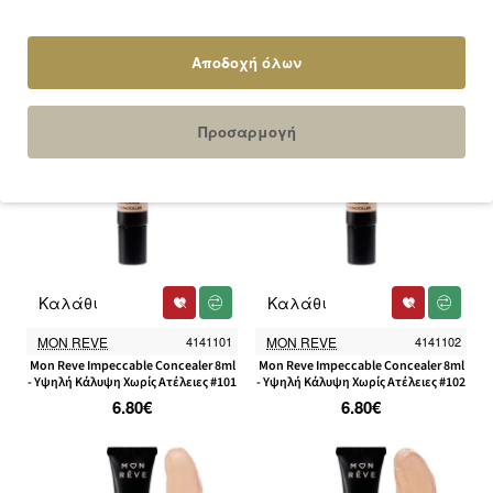
Concealer 6ml – #06 (Neutralizer)
Concealer 6ml – #07 (Sand)
11.90€
11.90€
Αποδοχή όλων
Προσαρμογή
Καλάθι
Καλάθι
MON REVE
4141101
MON REVE
4141102
Mon Reve Impeccable Concealer 8ml
Mon Reve Impeccable Concealer 8ml
- Υψηλή Κάλυψη Χωρίς Ατέλειες #101
- Υψηλή Κάλυψη Χωρίς Ατέλειες #102
6.80€
6.80€